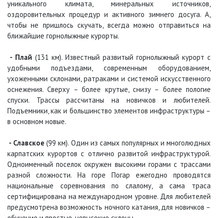
уникального климата, минеральных источников,
оздоровительных процедур и активного зимнего досуга. А,
чтобы не пришлось скучать, всегда можно отправиться на
ближайшие горнолыжные курорты.
-
Плай
(131 км). Известный развитый горнолыжный курорт с
удобными подъездами, современным оборудованием,
ухоженными склонами, ратраками и системой искусственного
оснежения. Сверху – более крутые, снизу – более пологие
спуски. Трассы рассчитаны на новичков и любителей.
Подъемники, как и большинство элементов инфраструктуры –
в основном новые.
-
Славское
(99 км). Один из самых популярных и многолюдных
карпатских курортов с отлично развитой инфраструктурой.
Одноименный поселок окружен высокими горами с трассами
разной сложности. На горе Погар ежегодно проводятся
национальные соревнования по слалому, а сама траса
сертифицирована на международном уровне. Для любителей
предусмотрена возможность ночного катания, для новичков –
обучение и простые, невысокие склоны.