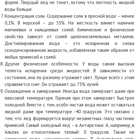
форме. Твердый лед не тонет, потому что плотность жидкой
воды больше.
Концентрация соли. Содержание соли в пресной воде – менее
0,1%. В морской – до 35%. На жесткость влияет наличие
магниевых и кальциевых солей. Химические и физические
свойства зависят от солей щелочноземельных металлов.
Дистиллированная вода – это испаренная и снова
сконденсированная жидкость, избавленная таким образом от
любых примесей и солей.
Другие физические особенности. У воды самая высокая
теплота испарения среди жидкостей. В зависимости от
состояния, она по-разному отражает свет. Лучше всего с этим
справляется снег. Он отражает до 75% лучей.
Охлаждение и замерзание. Иногда вода замерзает даже при
плюсовой температуре. Горячая при этом замерзает быстрее
холодной. Вместе с тем, особо чистая вода может оставаться
жидкой даже при температуре -40 градусов. Это связано с
тем, что лед формируется вокруг незаметных глазу частичек
примесей. Самый холодный лед – в Антарктике. А, например, в
Альпах он относительно теплый: 0 градусов. Также не
замерзает вода, насыщенная солями. В Антарктиде есть