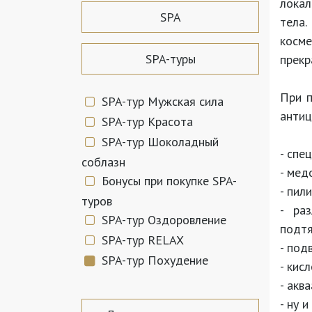
локал
SPA
тела
косм
SPA-туры
прекр
При п
SPA-тур Мужская сила
антиц
SPA-тур Красота
SPA-тур Шоколадный
- спе
соблазн
-
медо
Бонусы при покупке SPA-
-
пили
туров
-
ра
SPA-тур Оздоровление
подт
SPA-тур RELAX
-
подв
SPA-тур Похудение
-
кисл
-
аква
-
ну и