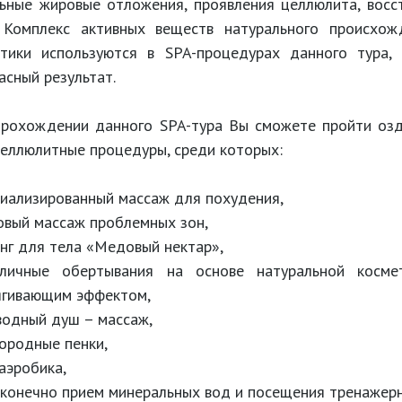
ьные жировые отложения, проявления целлюлита, восс
. Комплекс активных веществ натурального происхож
етики используются в SPA-процедурах данного тура,
асный результат.
рохождении данного SPA-тура Вы сможете пройти оздо
еллюлитные процедуры, среди которых:
циализированный массаж для похудения,
вый массаж проблемных зон,
нг для тела «Медовый нектар»,
зличные обертывания на основе натуральной косм
ягивающим эффектом,
одный душ – массаж,
ородные пенки,
аэробика,
 конечно прием минеральных вод и посещения тренажерн