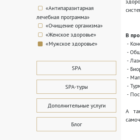
здоро
«Антипаразитарная
систе
лечебная программа»
«Очищение организма»
«Женское здоровье»
В пр
«Мужское здоровье»
- Кон
-
Общ
-
Лаз
SPA
-
Био
-
Маг
-
Тур
SPA-туры
-
Пос
Дополнительные услуги
А та
самоч
Блог